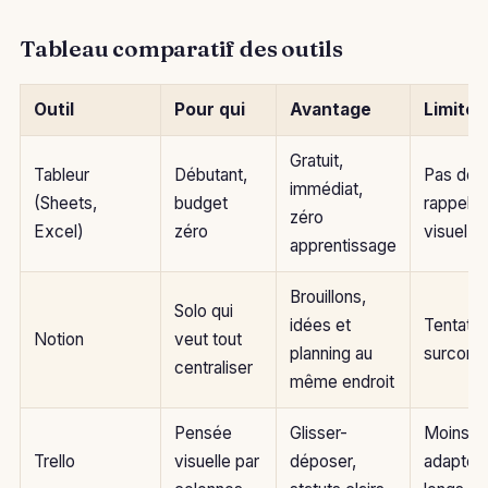
Tableau comparatif des outils
Outil
Pour qui
Avantage
Limite
Gratuit,
Tableur
Débutant,
Pas de
immédiat,
(Sheets,
budget
rappels,
zéro
Excel)
zéro
visuel
apprentissage
Brouillons,
Solo qui
idées et
Tentatio
Notion
veut tout
planning au
surconfi
centraliser
même endroit
Pensée
Glisser-
Moins
Trello
visuelle par
déposer,
adapté 