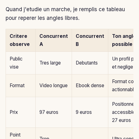
Quand j'etudie un marche, je remplis ce tableau
pour reperer les angles libres.
Critere
Concurrent
Concurrent
Ton angle
observe
A
B
possible
Public
Un profil pre
Tres large
Debutants
vise
et neglige
Format court
Format
Video longue
Ebook dense
actionnable
Positionnem
Prix
97 euros
9 euros
accessible a
27 euros
Point
Trop
Ultra concre