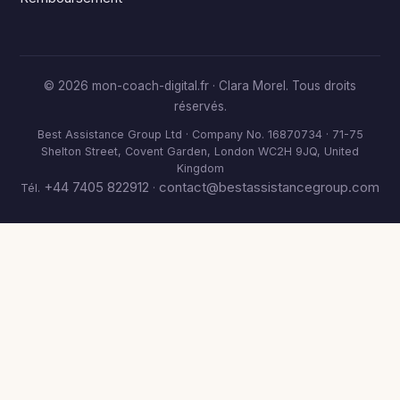
© 2026 mon-coach-digital.fr · Clara Morel. Tous droits
réservés.
Best Assistance Group Ltd · Company No. 16870734 · 71-75
Shelton Street, Covent Garden, London WC2H 9JQ, United
Kingdom
+44 7405 822912
contact@bestassistancegroup.com
Tél.
·