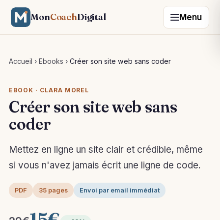
Mon
Coach
Digital
Menu
Accueil
›
Ebooks
›
Créer son site web sans coder
EBOOK · CLARA MOREL
Créer son site web sans
coder
Mettez en ligne un site clair et crédible, même
si vous n'avez jamais écrit une ligne de code.
PDF
35 pages
Envoi par email immédiat
15€