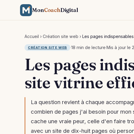
Mon
Coach
Digital
Accueil
›
Création site web
›
Les pages indispensables d
·
18 min de lecture
·
Mis à jour le
CRÉATION SITE WEB
Les pages indi
site vitrine eff
La question revient à chaque accompagn
combien de pages j'ai besoin pour mon si
cache une vraie peur, celle d'en faire tr
avec un site de dix-huit pages où person