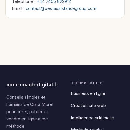
Téléphone :
+44 7405 822912
Email :
contact@bestassistancegroup.com
THÉMATIQUES
mon-coach-digital.fr
Business en ligne
Conseils simples et
humains de Clara Morel
Création site web
pour créer, publier et
Intelligence artificielle
vendre en ligne avec
méthode.
Marketing digital