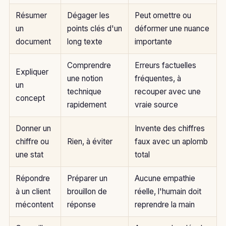
Résumer
Dégager les
Peut omettre ou
un
points clés d'un
déformer une nuance
document
long texte
importante
Comprendre
Erreurs factuelles
Expliquer
une notion
fréquentes, à
un
technique
recouper avec une
concept
rapidement
vraie source
Donner un
Invente des chiffres
chiffre ou
Rien, à éviter
faux avec un aplomb
une stat
total
Répondre
Préparer un
Aucune empathie
à un client
brouillon de
réelle, l'humain doit
mécontent
réponse
reprendre la main